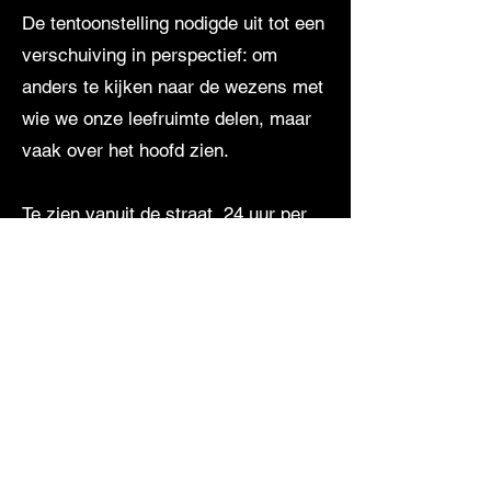
De tentoonstelling nodigde uit tot een
verschuiving in perspectief: om
anders te kijken naar de wezens met
wie we onze leefruimte delen, maar
vaak over het hoofd zien.
Te zien vanuit de straat, 24 uur per
dag.
Met dank aan Anthony Blokdijk voor
de uitnodiging, foto, en hulp, en aan
Stroom Den Haag voor de
ondersteuning.
Ook dank aan Gillian Bolton
assistentie, Vincent 't Sas en Roger