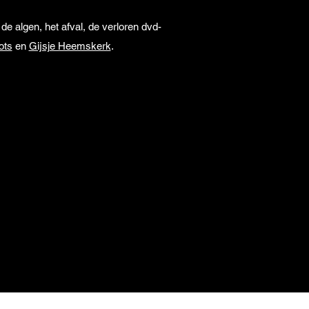
e algen, het afval, de verloren dvd-
ots
en
Gijsje Heemskerk
.