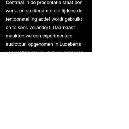
Centraal in de presentatie staat een
werk- en studieruimte die tijdens de
tentoonstelling actief wordt gebruikt
en telkens verandert. Daarnaast
maakten we een experimentele
audiotour, opgenomen in Luceberts
voormalige atelier, met collages van
stemmen en geluiden die onze
werkwijze en zijn veelzijdigheid laten
horen.