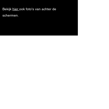
Bekijk
hier
ook foto's van achter de
schermen.
Hier is de opstelling te zien van de animatie,
waarmee een droomscene in de film verbeeld
wordt.