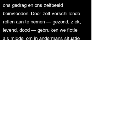
ons gedrag en ons zelfbeeld
beïnvloeden. Door zelf verschillende
rollen aan te nemen — gezond, ziek,
levend, dood — gebruiken we fictie
als middel om in andermans situatie
te kruipen en zo nieuwe
perspectieven te openen.
Voorstellingen:
Gezond — 30 maart, 16:00
Ziek — 6 april, 16:00
Dood — 13 april, 16:00
Het Hiernamaals — 20 april, 16:00
Met dank aan het Mondriaan Fonds